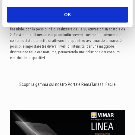
gestione della temperatura e attivazione degli scenari. Si tratta di un
prodotto che è innovativo anche nella sua estrema
flessibilità
e nelle
molteplici opportunità che ne derivano, come il tasto a 1 modulo grazie al
OK
quale è possibile gestire fino a ben 4 diverse funzioni all'interno di un
unico comando, rendendolo un prodotto estremamente funzionale e
flessibile, con la possibilità di realizzare da 1 a 20 attivazioni in scatole da
2, 3 e 4 moduli. Il
sensore di prossimità
presente nei moduli advanced e
nel termostato permette di attivare il dispositivo avvicinando la mano; è
possibile impostare tre diversi livelli di intensità, per una maggiore
discrezione nelle ore notturne, permettendo una riduzione dei consumi
elettrici dei dispositivi.
Scopri la gamma sul nostro Portale RemaTarlazzi Facile