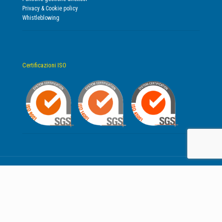
Privacy & Cookie policy
Whistleblowing
Certificazioni ISO
© 2019 RemaTarlazzi S.p.A. P.IVA IT01634070435 | Codice Univoco Fatturazione
Elettronica P43TKPP | Capitale sociale € 5.568.500,00 i.v. | REA MC - 168620