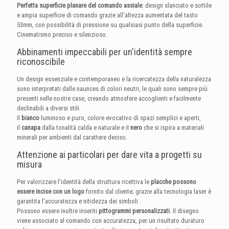
Perfetta superficie planare del comando assiale
: design slanciato e sottile
e ampia superficie di comando grazie all'altezza aumentata del tasto
53mm, con possibilità di pressione su qualsiasi punto della superficie.
Cinematismo preciso e silenzioso.
Abbinamenti impeccabili per un'identità sempre
riconoscibile
Un design essenziale e contemporaneo e la ricercatezza della naturalezza
sono interpretati dalle naunces di colori neutri, le quali sono sempre più
presenti nelle nostre case, creando atmosfere accoglienti e facilmente
declinabili a diversi stili.
Il
bianco
luminoso e puro, colore evocativo di spazi semplici e aperti,
il
canapa
dalla tonalità calda e naturale e il
nero
che si ispira a materiali
minerali per ambienti dal carattere deciso.
Attenzione ai particolari per dare vita a progetti su
misura
Per valorizzare l'identità della struttura ricettiva le
placche possono
essere incise con un logo
fornito dal cliente; grazie alla tecnologia laser è
garantita l'accuratezza e nitidezza dei simboli.
Possono essere inoltre inseriti
pittogrammi personalizzati
. Il disegno
viene associato al comando con accuratezza, per un risultato duraturo