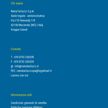
Chi siamo
RemaTarlazzi S.p.A.
Sede legale - amministrativa
Via F.lli Kennedy 7/9
62100 Macerata (MC) | Italy
Gruppo Comet
Contatti
T. +39 0733 203205
F. +39 0733 203304
@.
info@rematarlazzi.it
PEC.
rematarlazzispa@legalmail.it
Lavora con noi
Informazioni utili
Condizioni generali di vendita
Politiche gestione difettosi