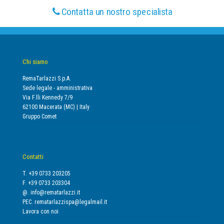
Contatta un nostro specialista
Chi siamo
RemaTarlazzi S.p.A.
Sede legale - amministrativa
Via F.lli Kennedy 7/9
62100 Macerata (MC) | Italy
Gruppo Comet
Contatti
T. +39 0733 203205
F. +39 0733 203304
@.
info@rematarlazzi.it
PEC.
rematarlazzispa@legalmail.it
Lavora con noi