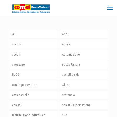
All
Abb
ancona
aquila
ascoli
Automazione
avezzano
Bastia Umbra
BLOG
castelfidardo
catalogo-covid-19
Chieti
citta-castello
civitanova
comet+
comet+ automazione
Distribuzione Industriale
dkc