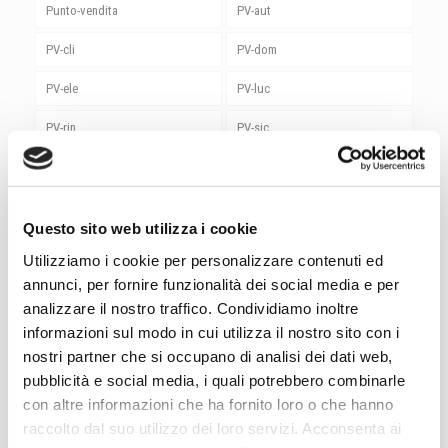
Punto-vendita
PV-aut
PV-cli
PV-dom
PV-ele
PV-luc
PV-rin
PV-sic
PV-ute
rieti
roma
Roma Magliana
Questo sito web utilizza i cookie
senigallia
Senza categoria
Utilizziamo i cookie per personalizzare contenuti ed
Sicurezza
siemens
annunci, per fornire funzionalità dei social media e per
analizzare il nostro traffico. Condividiamo inoltre
spoleto
stardream
informazioni sul modo in cui utilizza il nostro sito con i
nostri partner che si occupano di analisi dei dati web,
Studio Luce
Sungrow
pubblicità e social media, i quali potrebbero combinarle
termoli
terni
con altre informazioni che ha fornito loro o che hanno
raccolto dal suo utilizzo dei loro servizi. Acconsenta ai
Utensili
vasto