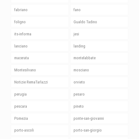
fabriano
fano
foligno
Gualdo Tadino
its-informa
jesi
lanciano
landing
macerata
montelabbate
Montesilvano
mosciano
Notizie RemaTarlazzi
orvieto
perugia
pesaro
pescara
pineto
Pomezia
ponte-san-giovanni
porto-ascoli
porto-san-giorgio