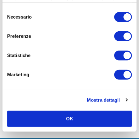
nostri cookie se continua ad utilizzare il nostro sito web.
Viterbo
Selezione
Necessario
del
consenso
Preferenze
Statistiche
Marketing
CDVI // Termoscanner con lettore del Green Pass
Mostra dettagli
Leggi articolo
OK