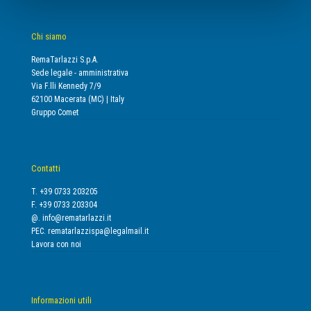
Chi siamo
RemaTarlazzi S.p.A.
Sede legale - amministrativa
Via F.lli Kennedy 7/9
62100 Macerata (MC) | Italy
Gruppo Comet
Contatti
T. +39 0733 203205
F. +39 0733 203304
@.
info@rematarlazzi.it
PEC.
rematarlazzispa@legalmail.it
Lavora con noi
Informazioni utili