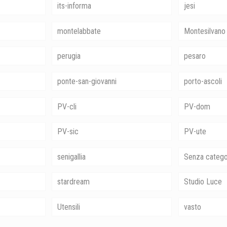
its-informa
jesi
montelabbate
Montesilvano
perugia
pesaro
ponte-san-giovanni
porto-ascoli
PV-cli
PV-dom
PV-sic
PV-ute
senigallia
Senza catego
stardream
Studio Luce
Utensili
vasto