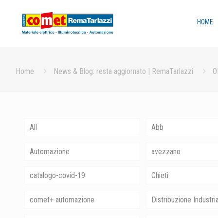
HOME
Home
News & Blog: resta aggiornato | RemaTarlazzi
O
All
Abb
Automazione
avezzano
catalogo-covid-19
Chieti
comet+ automazione
Distribuzione Industri