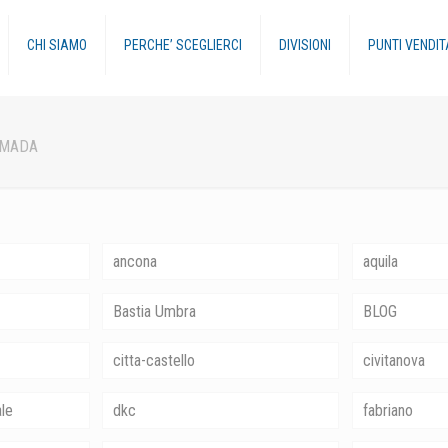
CHI SIAMO
PERCHE’ SCEGLIERCI
DIVISIONI
PUNTI VENDIT
MADA
ancona
aquila
Bastia Umbra
BLOG
citta-castello
civitanova
ale
dkc
fabriano