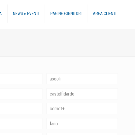
A
NEWS e EVENTI
PAGINE FORNITORI
AREA CLIENTI
ascoli
castelfidardo
comet+
fano