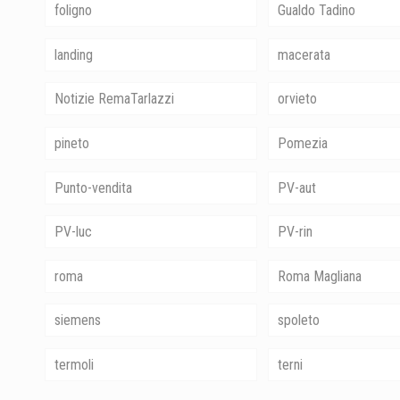
foligno
Gualdo Tadino
landing
macerata
Notizie RemaTarlazzi
orvieto
pineto
Pomezia
Punto-vendita
PV-aut
PV-luc
PV-rin
roma
Roma Magliana
siemens
spoleto
termoli
terni