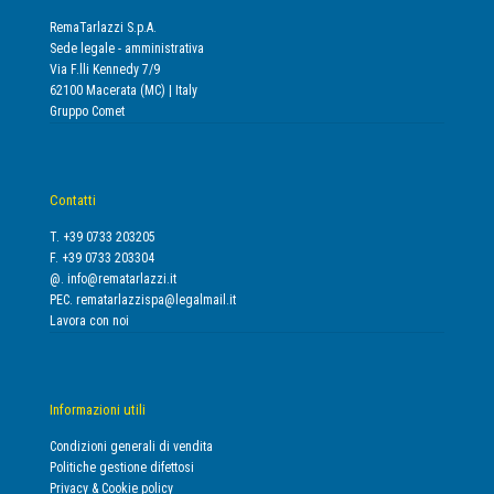
RemaTarlazzi S.p.A.
Sede legale - amministrativa
Via F.lli Kennedy 7/9
62100 Macerata (MC) | Italy
Gruppo Comet
Contatti
T. +39 0733 203205
F. +39 0733 203304
@.
info@rematarlazzi.it
PEC.
rematarlazzispa@legalmail.it
Lavora con noi
Informazioni utili
Condizioni generali di vendita
Politiche gestione difettosi
Privacy & Cookie policy