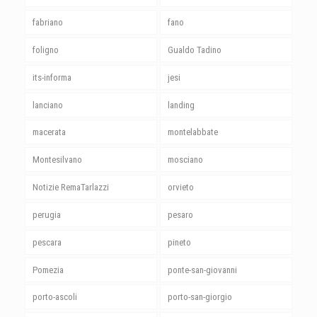
fabriano
fano
foligno
Gualdo Tadino
its-informa
jesi
lanciano
landing
macerata
montelabbate
Montesilvano
mosciano
Notizie RemaTarlazzi
orvieto
perugia
pesaro
pescara
pineto
Pomezia
ponte-san-giovanni
porto-ascoli
porto-san-giorgio