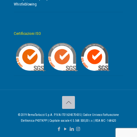
Whistleblowing
Certificazioni ISO
© 2019 RemaTarlazzi S.p.A. P.IVA IT01634070435 | Codice Univoco Fatturazione
Elettronica P43TKPP | Capitale sociale € 5.568.500,00 i.v. | REA MC - 168620