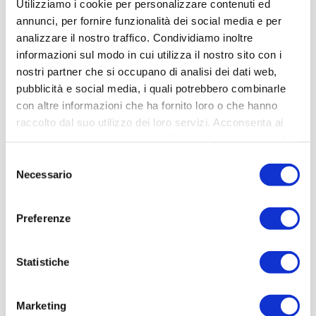
Utilizziamo i cookie per personalizzare contenuti ed
annunci, per fornire funzionalità dei social media e per
Viterbo
analizzare il nostro traffico. Condividiamo inoltre
informazioni sul modo in cui utilizza il nostro sito con i
nostri partner che si occupano di analisi dei dati web,
pubblicità e social media, i quali potrebbero combinarle
con altre informazioni che ha fornito loro o che hanno
raccolto dal suo utilizzo dei loro servizi. Acconsenta ai
nostri cookie se continua ad utilizzare il nostro sito web.
Selezione
Necessario
del
consenso
Preferenze
Elkron Pro // Touch Screen e Switch PoE per il
sistema MEDEA
Statistiche
Leggi articolo
Marketing