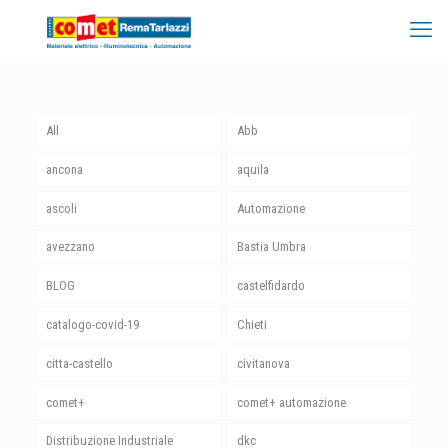
All
Abb
ancona
aquila
ascoli
Automazione
avezzano
Bastia Umbra
BLOG
castelfidardo
catalogo-covid-19
Chieti
citta-castello
civitanova
comet+
comet+ automazione
Distribuzione Industriale
dkc