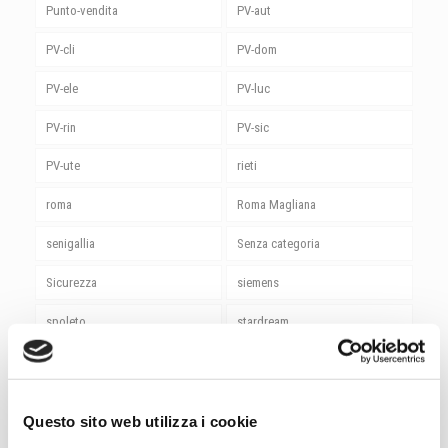
Punto-vendita
PV-aut
PV-cli
PV-dom
PV-ele
PV-luc
PV-rin
PV-sic
PV-ute
rieti
roma
Roma Magliana
senigallia
Senza categoria
Sicurezza
siemens
spoleto
stardream
Studio Luce
Sungrow
termoli
terni
Questo sito web utilizza i cookie
Utensili
vasto