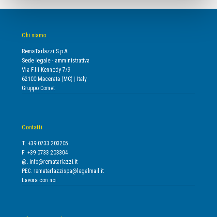
Chi siamo
RemaTarlazzi S.p.A.
Sede legale - amministrativa
Via F.lli Kennedy 7/9
62100 Macerata (MC) | Italy
Gruppo Comet
Contatti
T. +39 0733 203205
F. +39 0733 203304
@.
info@rematarlazzi.it
PEC.
rematarlazzispa@legalmail.it
Lavora con noi