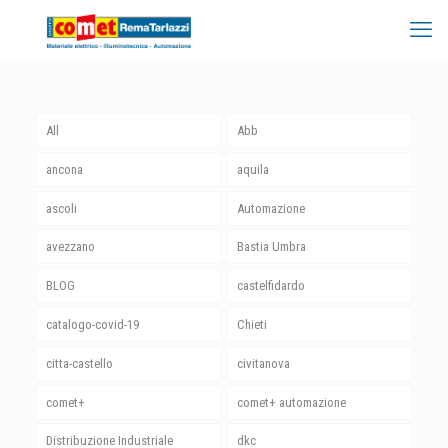
All
Abb
ancona
aquila
ascoli
Automazione
avezzano
Bastia Umbra
BLOG
castelfidardo
catalogo-covid-19
Chieti
citta-castello
civitanova
comet+
comet+ automazione
Distribuzione Industriale
dkc