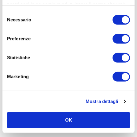
nostri cookie se continua ad utilizzare il nostro sito web.
Viterbo
Selezione
Necessario
del
consenso
Preferenze
Statistiche
Marketing
BOSE // AUDIOPACK PRO, qualità audio superiore,
Mostra dettagli
facile da installare
Leggi articolo
OK