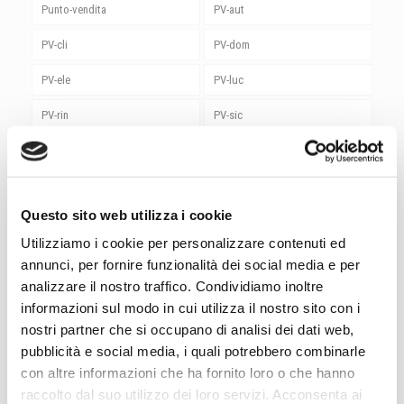
Punto-vendita
PV-aut
PV-cli
PV-dom
PV-ele
PV-luc
PV-rin
PV-sic
PV-ute
rieti
roma
Roma Magliana
Questo sito web utilizza i cookie
senigallia
Senza categoria
Utilizziamo i cookie per personalizzare contenuti ed
Sicurezza
siemens
annunci, per fornire funzionalità dei social media e per
analizzare il nostro traffico. Condividiamo inoltre
spoleto
stardream
informazioni sul modo in cui utilizza il nostro sito con i
Studio Luce
Sungrow
nostri partner che si occupano di analisi dei dati web,
pubblicità e social media, i quali potrebbero combinarle
termoli
terni
con altre informazioni che ha fornito loro o che hanno
raccolto dal suo utilizzo dei loro servizi. Acconsenta ai
Utensili
vasto