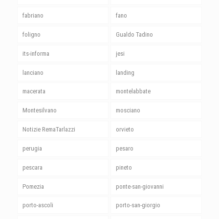
fabriano
fano
foligno
Gualdo Tadino
its-informa
jesi
lanciano
landing
macerata
montelabbate
Montesilvano
mosciano
Notizie RemaTarlazzi
orvieto
perugia
pesaro
pescara
pineto
Pomezia
ponte-san-giovanni
porto-ascoli
porto-san-giorgio