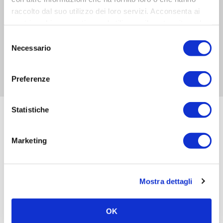
raccolto dal suo utilizzo dei loro servizi. Acconsenta ai
nostri cookie se continua ad utilizzare il nostro sito web.
Selezione
Necessario
del
consenso
Preferenze
Statistiche
Ti è piaciuto questo articolo? Condividilo sui tuoi social network
Facebook
LinkedIn
Twitter
Marketing
Related posts
Mostra dettagli
OK