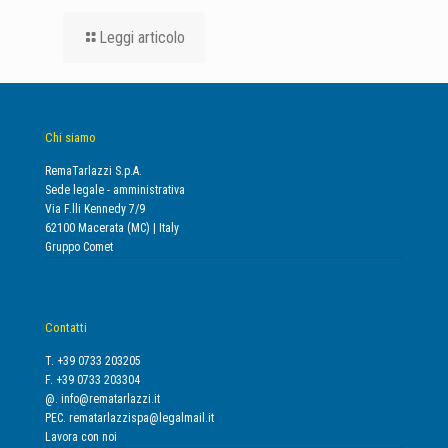
Leggi articolo
Chi siamo
RemaTarlazzi S.p.A.
Sede legale - amministrativa
Via F.lli Kennedy 7/9
62100 Macerata (MC) | Italy
Gruppo Comet
Contatti
T. +39 0733 203205
F. +39 0733 203304
@.
info@rematarlazzi.it
PEC.
rematarlazzispa@legalmail.it
Lavora con noi