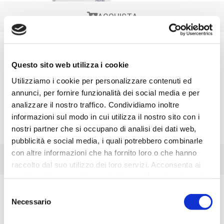
ACQUISTA
ETE SAVE 100
Risparmiatore energetico
Questo sito web utilizza i cookie
Utilizziamo i cookie per personalizzare contenuti ed
annunci, per fornire funzionalità dei social media e per
analizzare il nostro traffico. Condividiamo inoltre
informazioni sul modo in cui utilizza il nostro sito con i
nostri partner che si occupano di analisi dei dati web,
pubblicità e social media, i quali potrebbero combinarle
con altre informazioni che ha fornito loro o che hanno
ACQUISTA
raccolto dal suo utilizzo dei loro servizi. Acconsenta ai
nostri cookie se continua ad utilizzare il nostro sito web.
ETE DOOR 300
Selezione
Necessario
del
Sensore porta Wireless
consenso