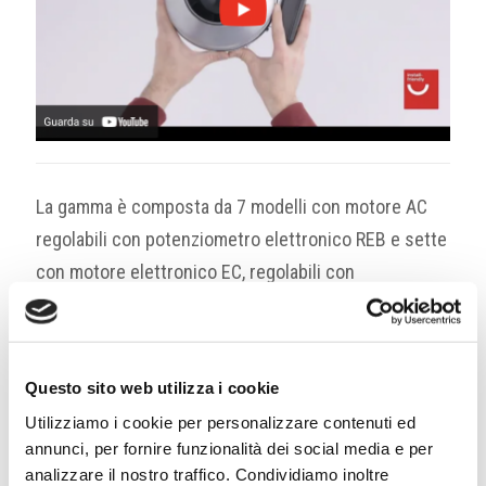
La gamma è composta da 7 modelli con motore AC
regolabili con potenziometro elettronico REB e sette
con motore elettronico EC, regolabili con
potenziometro REB ECOWATT o sonde con segnale
di uscita 0-10V.
Il diametro dei ventilatori parte dalla taglia 100 mm,
Questo sito web utilizza i cookie
fino alla più grande 315 mm con portate fino 1610
Utilizziamo i cookie per personalizzare contenuti ed
mc/h.
annunci, per fornire funzionalità dei social media e per
analizzare il nostro traffico. Condividiamo inoltre