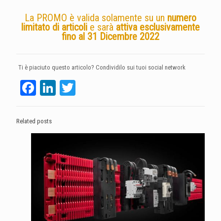
La PROMO è valida solamente su un
numero
limitato di articoli
e sarà
attiva esclusivamente
fino al 31 Dicembre 2022
Ti è piaciuto questo articolo? Condividilo sui tuoi social network
Facebook
LinkedIn
Twitter
Related posts