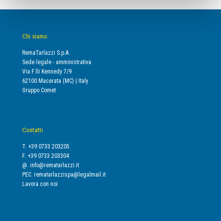
Chi siamo
RemaTarlazzi S.p.A.
Sede legale - amministrativa
Via F.lli Kennedy 7/9
62100 Macerata (MC) | Italy
Gruppo Comet
Contatti
T. +39 0733 203205
F. +39 0733 203304
@.
info@rematarlazzi.it
PEC.
rematarlazzispa@legalmail.it
Lavora con noi