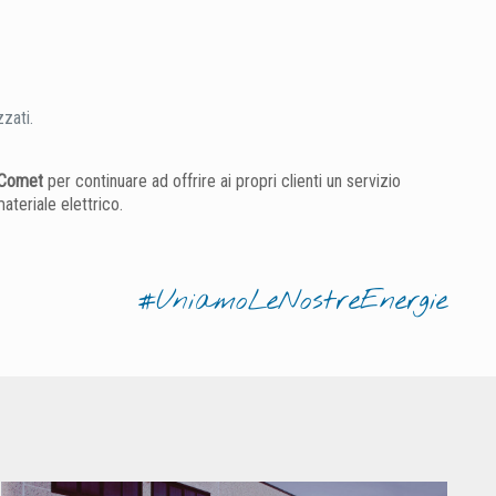
zzati.
o Comet
per continuare ad offrire ai propri clienti un servizio
teriale elettrico.
#UniamoLeNostreEnergie