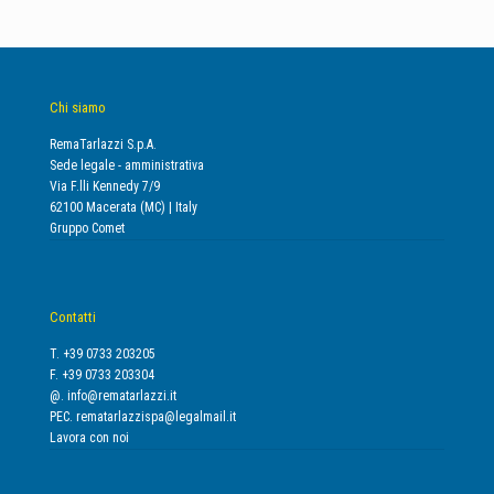
Chi siamo
RemaTarlazzi S.p.A.
Sede legale - amministrativa
Via F.lli Kennedy 7/9
62100 Macerata (MC) | Italy
Gruppo Comet
Contatti
T. +39 0733 203205
F. +39 0733 203304
@.
info@rematarlazzi.it
PEC.
rematarlazzispa@legalmail.it
Lavora con noi