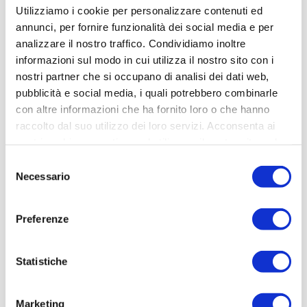
Utilizziamo i cookie per personalizzare contenuti ed
annunci, per fornire funzionalità dei social media e per
analizzare il nostro traffico. Condividiamo inoltre
Studio Luce Terni
informazioni sul modo in cui utilizza il nostro sito con i
Contatti
nostri partner che si occupano di analisi dei dati web,
Tel.
0744 246946
pubblicità e social media, i quali potrebbero combinarle
Fax 0744 300943
con altre informazioni che ha fornito loro o che hanno
studioluce.tr@rematarlazzi.it
raccolto dal suo utilizzo dei loro servizi. Acconsenta ai
Orari di apertura
nostri cookie se continua ad utilizzare il nostro sito web.
Dal lunedì al venerdì 8,30-13,00 / 14,30-18,30
Selezione
Sabato chiuso
Necessario
del
Ordini Clienti
consenso
ordinistudioluce.tr@rematarlazzi.it
Ufficio Tecnico
Preferenze
tecnicostudioluce.tr@rematarlazzi.it
Statistiche
Marketing