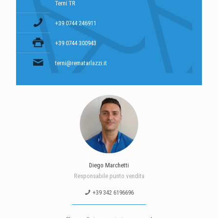
Terni TR
+39 0744 246911
+39 0744 300943
terni@rematarlazzi.it
Diego Marchetti
Responsabile punto vendita
+39 342 6196696