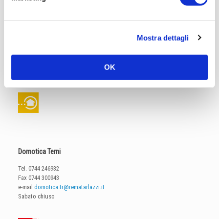
Automazione Industriale Terni
Mostra dettagli
Tel.
0744 246935
Fax 0744 300943
e-mail
automation.tr@rematarlazzi.it
OK
Sabato chiuso
Domotica Terni
Tel.
0744 246932
Fax 0744 300943
e-mail
domotica.tr@rematarlazzi.it
Sabato chiuso