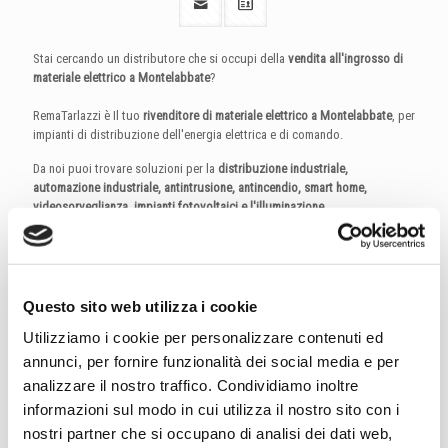
Stai cercando un distributore che si occupi della
vendita all'ingrosso di
materiale elettrico a Montelabbate
?
RemaTarlazzi è Il tuo
rivenditore di materiale elettrico a Montelabbate
, per
impianti di distribuzione dell'energia elettrica e di comando.
Da noi puoi trovare soluzioni per la
distribuzione industriale,
automazione industriale, antintrusione, antincendio, smart home,
videosorveglianza, impianti fotovoltaici e l'illuminazione
.
Ti aspettiamo nel nostro punto vendita per offrirti la consulenza di cui hai
bisogno per la realizzazione dei tuoi impianti oppure puoi visitare il
nostro portale B2b dedicato alla
vendita online di materiale elettrico.
Questo sito web utilizza i cookie
Utilizziamo i cookie per personalizzare contenuti ed
annunci, per fornire funzionalità dei social media e per
analizzare il nostro traffico. Condividiamo inoltre
informazioni sul modo in cui utilizza il nostro sito con i
nostri partner che si occupano di analisi dei dati web,
Elettroforniture Montelabbate