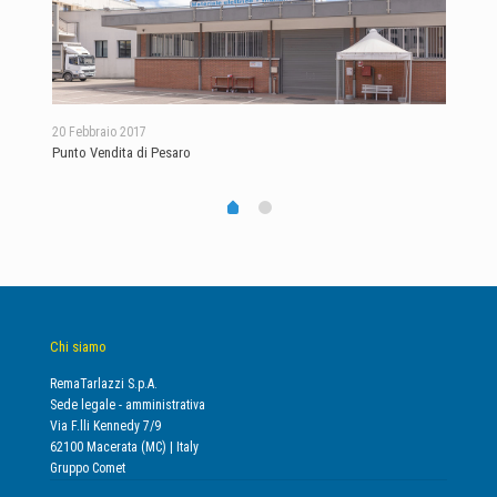
20 Febbraio 2017
17 F
Punto Vendita di Pesaro
Punt
Chi siamo
RemaTarlazzi S.p.A.
Sede legale - amministrativa
Via F.lli Kennedy 7/9
62100 Macerata (MC) | Italy
Gruppo Comet