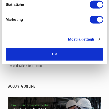
Statistiche
Marketing
Interruttori magnetotermici e contattori
Sicurezza, affidabilità, architettura plug-and-play e funzionalità flessibili
Mostra dettagli
permettono alle soluzioni di controllo motore TeSys di rispondere alle
vostre esigenze con una vasta gamma di prodotti adatti a tutte le
applicazioni, dalle più comuni a quelle più avanzate.
OK
Ovunque vi troviate nel mondo e ovunque realizziate i vostri progetti
potete affidarvi ai contattori e interruttori magnetotermici della gamma
TeSys di Schneider Electric.
ACQUISTA ON LINE