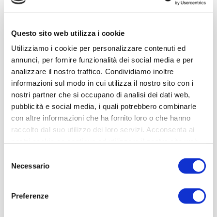
Relè elettronici e elettromeccanici
Questo sito web utilizza i cookie
Ottieni straordinarie performance in modo semplice. Migliora l'efficienza
Utilizziamo i cookie per personalizzare contenuti ed
operativa e la disponibilità delle apparecchiature per l'industria e
l'edilizia con i relè Harmony elettromeccanici di Schneider Electric.
annunci, per fornire funzionalità dei social media e per
analizzare il nostro traffico. Condividiamo inoltre
Le applicazioni sono molteplici: dal packaging alle macchine utensili,
informazioni sul modo in cui utilizza il nostro sito con i
passando per il controllo del clima in grandi edifici fino ad arrivare ai
nostri partner che si occupano di analisi dei dati web,
pannelli di controllo di automazione e alle interfacce PLC.
pubblicità e social media, i quali potrebbero combinarle
con altre informazioni che ha fornito loro o che hanno
raccolto dal suo utilizzo dei loro servizi. Acconsenta ai
nostri cookie se continua ad utilizzare il nostro sito web.
Selezione
Necessario
del
consenso
Preferenze