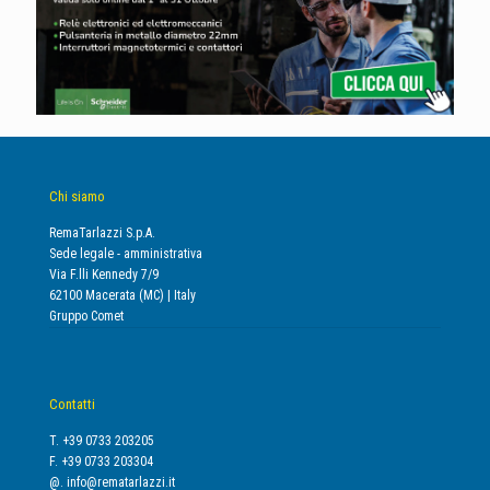
Chi siamo
RemaTarlazzi S.p.A.
Sede legale - amministrativa
Via F.lli Kennedy 7/9
62100 Macerata (MC) | Italy
Gruppo Comet
Contatti
T. +39 0733 203205
F. +39 0733 203304
@.
info@rematarlazzi.it