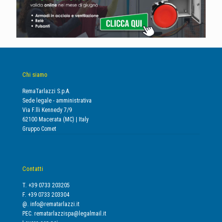
Chi siamo
RemaTarlazzi S.p.A.
Sede legale - amministrativa
Via F.lli Kennedy 7/9
62100 Macerata (MC) | Italy
Gruppo Comet
Contatti
T. +39 0733 203205
F. +39 0733 203304
@.
info@rematarlazzi.it
PEC.
rematarlazzispa@legalmail.it