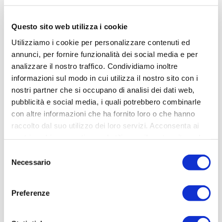
semplicità di installazione, flessibilità e robustezza, con un alto livello di
personalizzazione per soddisfare le esigenze della maggior parte delle
Questo sito web utilizza i cookie
applicazioni industriali.
Utilizziamo i cookie per personalizzare contenuti ed
annunci, per fornire funzionalità dei social media e per
analizzare il nostro traffico. Condividiamo inoltre
informazioni sul modo in cui utilizza il nostro sito con i
nostri partner che si occupano di analisi dei dati web,
pubblicità e social media, i quali potrebbero combinarle
con altre informazioni che ha fornito loro o che hanno
raccolto dal suo utilizzo dei loro servizi. Acconsenta ai
nostri cookie se continua ad utilizzare il nostro sito web.
Selezione
Necessario
del
consenso
Preferenze