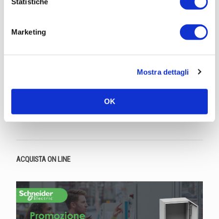
Statistiche
Marketing
Relè elettronici e elettromeccanici
Ottieni straordinarie performance in modo semplice. Migliora l'efficienza
Mostra dettagli
operativa e la disponibilità delle apparecchiature per l'industria e
l'edilizia con i relè Harmony elettromeccanici di Schneider Electric.
Le applicazioni sono molteplici: dal packaging alle macchine utensili,
OK
passando per il controllo del clima in grandi edifici fino ad arrivare ai
pannelli di controllo di automazione e alle interfacce PLC.
ACQUISTA ON LINE