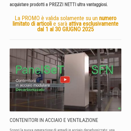
acquistare prodotti a PREZZI NETTI ultra vantaggiosi.
La PROMO è valida solamente su un
numero
limitato di articoli
e sarà
attiva esclusivamente
dal 1 al 30 GIUGNO 2025
CONTENITORI IN ACCIAIO E VENTILAZIONE
Scopri la nuova generazione di armadi in acciaio decarbonizzato: una