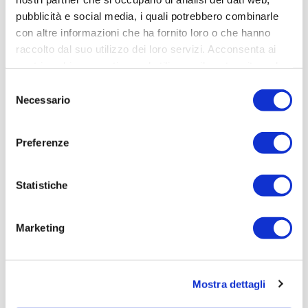
pubblicità e social media, i quali potrebbero combinarle
con altre informazioni che ha fornito loro o che hanno
raccolto dal suo utilizzo dei loro servizi. Acconsenta ai
nostri cookie se continua ad utilizzare il nostro sito web.
Selezione
Necessario
del
consenso
Preferenze
Statistiche
Inoltre
i nostri consulenti specializzati resteranno sempre a vostra
Marketing
disposizione
per supportarvi nel vostro lavoro.
Quest'anno
rimarremo chiusi solamente il 2 e il 3 Gennaio
per poter
effettuare l'inventario dei nostri magazzini.
Mostra dettagli