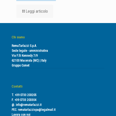
Leggi articolo
Chi siamo
RemaTarlazzi S.p.A.
Sede legale - amministrativa
Via F.lli Kennedy 7/9
62100 Macerata (MC) | Italy
Gruppo Comet
Contatti
T. +39 0733 203205
F. +39 0733 203304
@.
info@rematarlazzi.it
PEC.
rematarlazzispa@legalmail.it
Lavora con noi