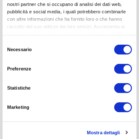
nostri partner che si occupano di analisi dei dati web,
pubblicità e social media, i quali potrebbero combinarle
con altre informazioni che ha fornito loro o che hanno
raccolto dal suo utilizzo dei loro servizi. Acconsenta ai
Chiusure Automatiche
nostri cookie se continua ad utilizzare il nostro sito web.
Selezione
Necessario
del
consenso
Preferenze
Statistiche
Marketing
Mostra dettagli