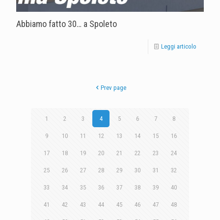
Abbiamo fatto 30… a Spoleto
Leggi articolo
Prev page
1
2
3
4
5
6
7
8
9
10
11
12
13
14
15
16
17
18
19
20
21
22
23
24
25
26
27
28
29
30
31
32
33
34
35
36
37
38
39
40
41
42
43
44
45
46
47
48