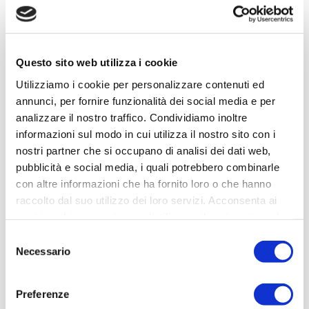
All
Abb
ancona
aquila
ascoli
Automazione
Questo sito web utilizza i cookie
avezzano
Bastia Umbra
Utilizziamo i cookie per personalizzare contenuti ed
annunci, per fornire funzionalità dei social media e per
BLOG
castelfidardo
analizzare il nostro traffico. Condividiamo inoltre
informazioni sul modo in cui utilizza il nostro sito con i
catalogo-covid-19
Chieti
nostri partner che si occupano di analisi dei dati web,
citta-castello
civitanova
pubblicità e social media, i quali potrebbero combinarle
con altre informazioni che ha fornito loro o che hanno
comet+
comet+ automazione
raccolto dal suo utilizzo dei loro servizi. Acconsenta ai
Distribuzione Industriale
dkc
nostri cookie se continua ad utilizzare il nostro sito web.
Selezione
fabriano
fano
Necessario
del
foligno
Gualdo Tadino
consenso
Preferenze
its-informa
jesi