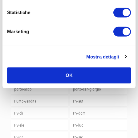
lanciano
landing
Statistiche
macerata
montelabbate
Montesilvano
mosciano
Marketing
Notizie RemaTarlazzi
orvieto
perugia
pesaro
Mostra dettagli
pescara
pineto
OK
Pomezia
ponte-san-giovanni
porto-ascoli
porto-san-giorgio
Punto-vendita
PV-aut
PV-cli
PV-dom
PV-ele
PV-luc
PV-rin
PV-sic