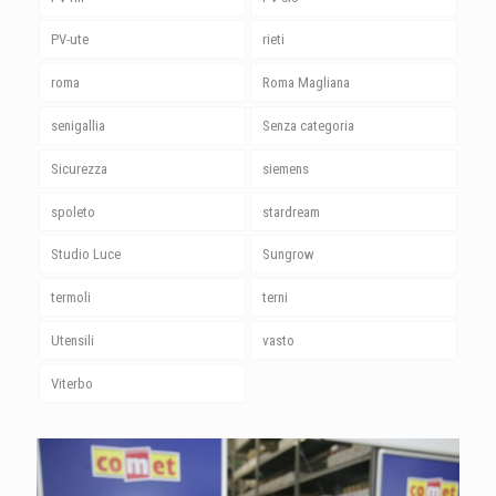
PV-ute
rieti
roma
Roma Magliana
senigallia
Senza categoria
Sicurezza
siemens
spoleto
stardream
Studio Luce
Sungrow
termoli
terni
Utensili
vasto
Viterbo