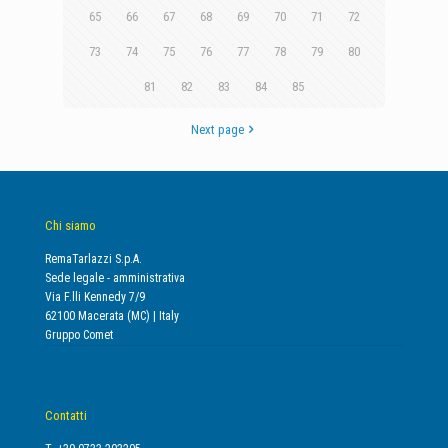
65
66
67
68
69
70
71
72
73
74
75
76
77
78
79
80
81
82
83
84
85
Next page
Chi siamo
RemaTarlazzi S.p.A.
Sede legale - amministrativa
Via F.lli Kennedy 7/9
62100 Macerata (MC) | Italy
Gruppo Comet
Contatti