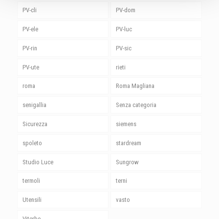
PV-cli
PV-dom
PV-ele
PV-luc
PV-rin
PV-sic
PV-ute
rieti
roma
Roma Magliana
senigallia
Senza categoria
Sicurezza
siemens
spoleto
stardream
Studio Luce
Sungrow
termoli
terni
Utensili
vasto
Viterbo