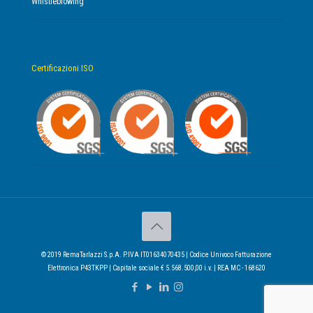
Whistleblowing
Certificazioni ISO
© 2019 RemaTarlazzi S.p.A. P.IVA IT01634070435 | Codice Univoco Fatturazione
Elettronica P43TKPP | Capitale sociale € 5.568.500,00 i.v. | REA MC - 168620