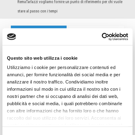
RemaTarlazzi vogliamo fornire un punto di riferimento per chi vuole
stare al passo con i tempi
All
Abb
ancona
aquila
ascoli
Automazione
Questo sito web utilizza i cookie
avezzano
Bastia Umbra
Utilizziamo i cookie per personalizzare contenuti ed
annunci, per fornire funzionalità dei social media e per
BLOG
castelfidardo
analizzare il nostro traffico. Condividiamo inoltre
informazioni sul modo in cui utilizza il nostro sito con i
catalogo-covid-19
Chieti
nostri partner che si occupano di analisi dei dati web,
citta-castello
civitanova
pubblicità e social media, i quali potrebbero combinarle
con altre informazioni che ha fornito loro o che hanno
comet+
comet+ automazione
raccolto dal suo utilizzo dei loro servizi. Acconsenta ai
Distribuzione Industriale
dkc
nostri cookie se continua ad utilizzare il nostro sito web.
Selezione