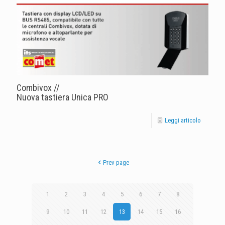
Combivox //
Nuova tastiera Unica PRO
Leggi articolo
Prev page
1
2
3
4
5
6
7
8
9
10
11
12
13
14
15
16