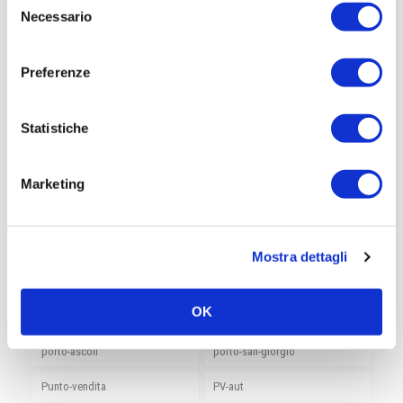
fabriano
fano
Necessario
del
foligno
Gualdo Tadino
consenso
Preferenze
its-informa
jesi
lanciano
landing
Statistiche
macerata
montelabbate
Montesilvano
mosciano
Marketing
Notizie RemaTarlazzi
orvieto
perugia
pesaro
Mostra dettagli
pescara
pineto
OK
Pomezia
ponte-san-giovanni
porto-ascoli
porto-san-giorgio
Punto-vendita
PV-aut