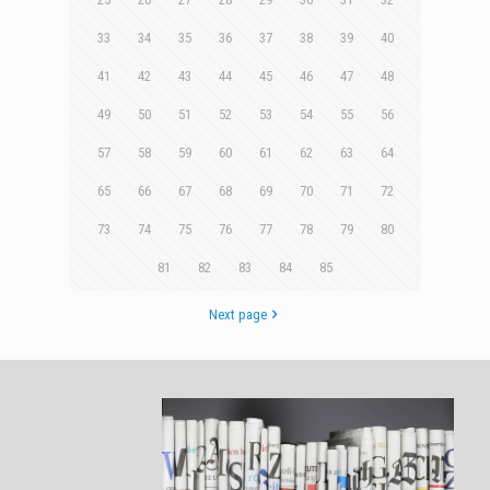
33
34
35
36
37
38
39
40
41
42
43
44
45
46
47
48
49
50
51
52
53
54
55
56
57
58
59
60
61
62
63
64
65
66
67
68
69
70
71
72
73
74
75
76
77
78
79
80
81
82
83
84
85
Next page