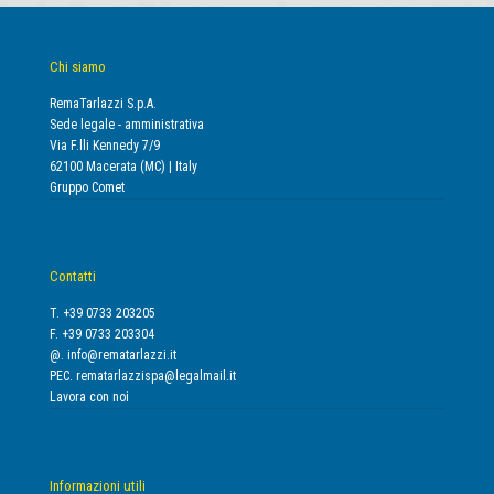
Chi siamo
RemaTarlazzi S.p.A.
Sede legale - amministrativa
Via F.lli Kennedy 7/9
62100 Macerata (MC) | Italy
Gruppo Comet
Contatti
T. +39 0733 203205
F. +39 0733 203304
@.
info@rematarlazzi.it
PEC.
rematarlazzispa@legalmail.it
Lavora con noi
Informazioni utili