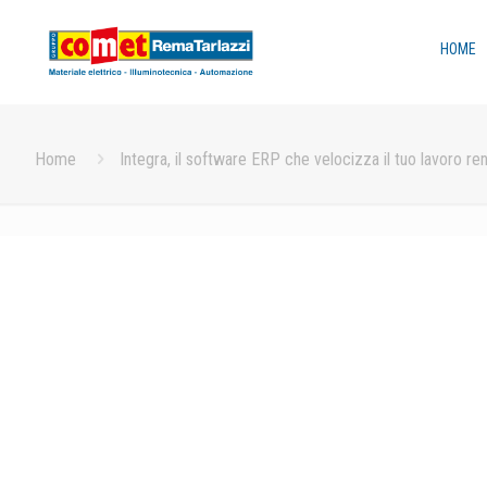
HOME
Home
Integra, il software ERP che velocizza il tuo lavoro r