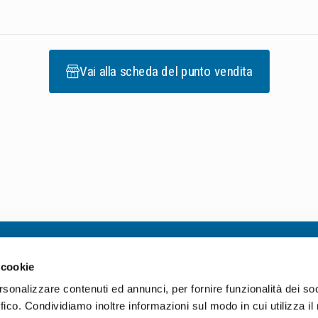
Vai alla scheda del punto vendita
Informazioni utili
 cookie
rsonalizzare contenuti ed annunci, per fornire funzionalità dei so
Condizioni generali di vendita
ffico. Condividiamo inoltre informazioni sul modo in cui utilizza il 
Politiche gestione difettosi