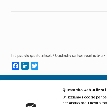
Ti è piaciuto questo articolo? Condividilo sui tuoi social network
Facebook
LinkedIn
Twitter
Chi siamo
Contatti
Questo sito web utilizza i
Utilizziamo i cookie per pe
RemaTarlazzi S.p.A.
T. +39 0733 203205
per analizzare il nostro tra
Sede legale - amministrativa
F. +39 0733 203304