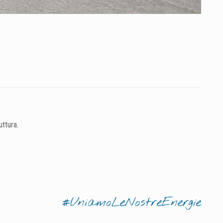
uttura.
#UniamoLeNostreEnergie