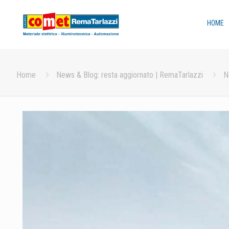
HOME
Home
News & Blog: resta aggiornato | RemaTarlazzi
N