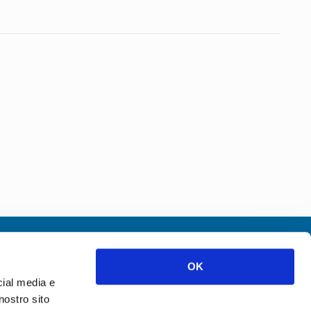
Certificazioni ISO
OK
cial media e
nostro sito