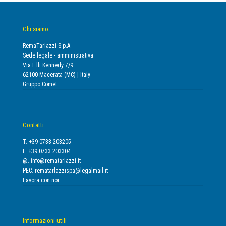
Chi siamo
RemaTarlazzi S.p.A.
Sede legale - amministrativa
Via F.lli Kennedy 7/9
62100 Macerata (MC) | Italy
Gruppo Comet
Contatti
T. +39 0733 203205
F. +39 0733 203304
@.
info@rematarlazzi.it
PEC.
rematarlazzispa@legalmail.it
Lavora con noi
Informazioni utili