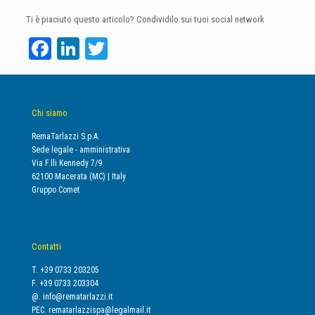
Ti è piaciuto questo articolo? Condividilo sui tuoi social network
Facebook
LinkedIn
Twitter
Chi siamo
RemaTarlazzi S.p.A.
Sede legale - amministrativa
Via F.lli Kennedy 7/9
62100 Macerata (MC) | Italy
Gruppo Comet
Contatti
T. +39 0733 203205
F. +39 0733 203304
@.
info@rematarlazzi.it
PEC.
rematarlazzispa@legalmail.it