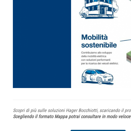
Scopri di più sulle soluzioni Hager Bocchiotti, scaricando il pro
Scegliendo il formato Mappa potrai consultare in modo veloce l