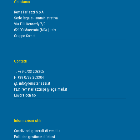
Chi siamo
RemaTarlazzi S.p.A.
Sede legale - amministrativa
Via F.lli Kennedy 7/9
62100 Macerata (MC) | Italy
Gruppo Comet
Contatti
T. +39 0733 203205
F. +39 0733 203304
@.
info@rematarlazzi.it
PEC.
rematarlazzispa@legalmail.it
Lavora con noi
Informazioni utili
Condizioni generali di vendita
Politiche gestione difettosi