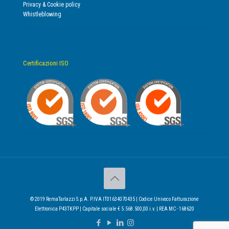
Privacy & Cookie policy
Whistleblowing
Certificazioni ISO
© 2019 RemaTarlazzi S.p.A. P.IVA IT01634070435 | Codice Univoco Fatturazione
Elettronica P43TKPP | Capitale sociale € 5.568.500,00 i.v. | REA MC - 168620