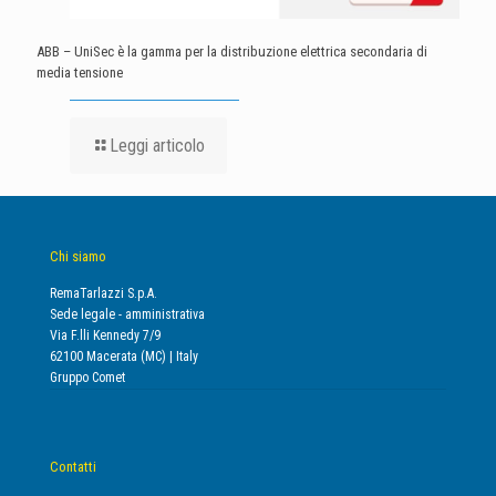
ABB – UniSec è la gamma per la distribuzione elettrica secondaria di
media tensione
Leggi articolo
Chi siamo
RemaTarlazzi S.p.A.
Sede legale - amministrativa
Via F.lli Kennedy 7/9
62100 Macerata (MC) | Italy
Gruppo Comet
Contatti