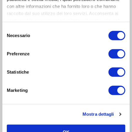
con altre informazioni che ha fornito loro o che hanno
raccolto dal suo utilizzo dei loro servizi. Acconsenta ai
nostri cookie se continua ad utilizzare il nostro sito web.
Selezione
Necessario
del
consenso
Preferenze
Statistiche
Marketing
Accetto i
termini e condizioni
Mostra dettagli
Dimostra di essere umano selezionando
aereo
.
OK