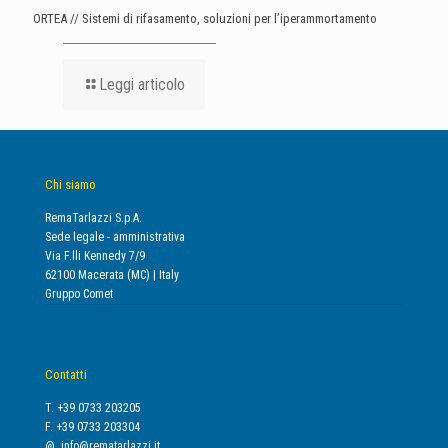
ORTEA // Sistemi di rifasamento, soluzioni per l’iperammortamento
Leggi articolo
Chi siamo
RemaTarlazzi S.p.A.
Sede legale - amministrativa
Via F.lli Kennedy 7/9
62100 Macerata (MC) | Italy
Gruppo Comet
Contatti
T. +39 0733 203205
F. +39 0733 203304
@.
info@rematarlazzi.it