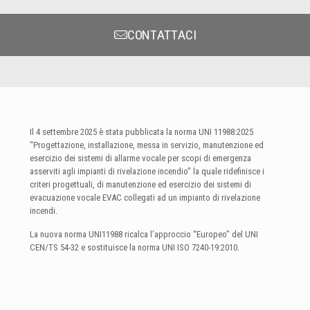
CONTATTACI
Il 4 settembre 2025 è stata pubblicata la norma UNI 11988:2025
“Progettazione, installazione, messa in servizio, manutenzione ed
esercizio dei sistemi di allarme vocale per scopi di emergenza
asserviti agli impianti di rivelazione incendio” la quale ridefinisce i
criteri progettuali, di manutenzione ed esercizio dei sistemi di
evacuazione vocale EVAC collegati ad un impianto di rivelazione
incendi.
La nuova norma UNI11988 ricalca l’approccio “Europeo” del UNI
CEN/TS 54-32 e sostituisce la norma UNI ISO 7240-19:2010.