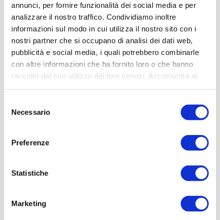
annunci, per fornire funzionalità dei social media e per
500 kg, tutti con un valore di picco derivante
analizzare il nostro traffico. Condividiamo inoltre
dall'accelerazione massima di sollecitazione ≤ 1g
informazioni sul modo in cui utilizza il nostro sito con i
(9.81 m/s2).
nostri partner che si occupano di analisi dei dati web,
pubblicità e social media, i quali potrebbero combinarle
con altre informazioni che ha fornito loro o che hanno
Con queste caratteristiche DKC si propone ancora
raccolto dal suo utilizzo dei loro servizi. Acconsenta ai
una volta come
collaboratore sinergico
, un partner
nostri cookie se continua ad utilizzare il nostro sito web.
attento e professionale che guarda alla qualità delle
Selezione
proprie soluzioni partendo dalle persone, dalla loro
Necessario
del
tutela e del loro lavoro, offrendo la più ampia
consenso
disponibilità a realizzare soluzioni personalizzate e
Preferenze
complete per agevolare ogni processo di
installazione, secondo una qualità distintiva e
Statistiche
riconosciuta in tutto il mondo.
Marketing