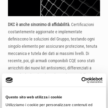
DKC è anche sinonimo di affidabilità.
Certificazioni
costantemente aggiornate e implementate
definiscono le soluzioni del Gruppo, testando ogni
singolo elemento per assicurare protezione, tenuta
meccanica e tutela dei dati ai massimi livelli. Di
recente, poi, gli armadi componibili CQE sono stati
arricchiti dei nuovi kit antisismici, differenziati a
seconda degli indici di rischio e, dunque, delle
diverse aree geografiche. Tre i modelli che si
abbinano agli armadi QCE:
Light, Medium e Strong,
che corrispondono ad altrettanti carichi di peso sulla
Questo sito web utilizza i cookie
piastra interna variabili tra ≤ 150 kg, ≤ 250 kg e ≤
Utilizziamo i cookie per personalizzare contenuti ed