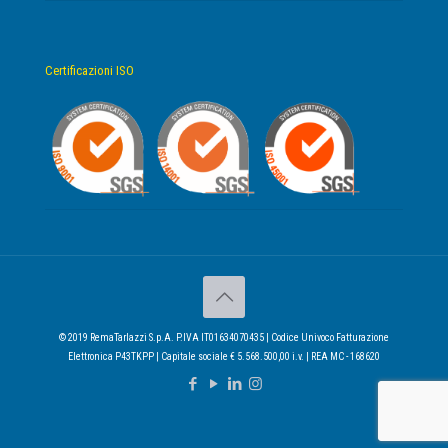
Certificazioni ISO
© 2019 RemaTarlazzi S.p.A. P.IVA IT01634070435 | Codice Univoco Fatturazione
Elettronica P43TKPP | Capitale sociale € 5.568.500,00 i.v. | REA MC - 168620