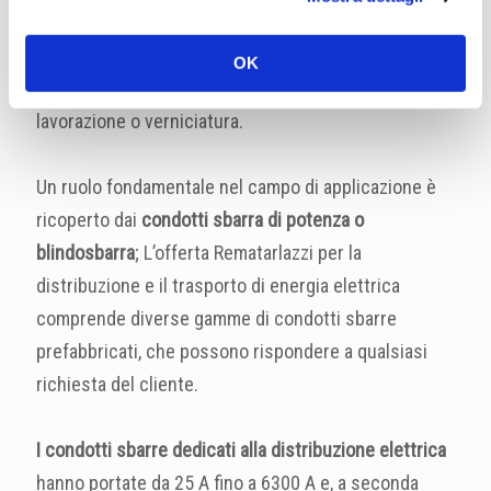
esempio acciaio, acciaio inox 304, acciaio inox 316
e/o finiture superficiali quali zincatura con
OK
procedimento Sendzimir, zincatura a caldo dopo
lavorazione o verniciatura.
Un ruolo fondamentale nel campo di applicazione è
ricoperto dai
condotti sbarra di potenza o
blindosbarra
; L’offerta Rematarlazzi per la
distribuzione e il trasporto di energia elettrica
comprende diverse gamme di condotti sbarre
prefabbricati, che possono rispondere a qualsiasi
richiesta del cliente.
I condotti sbarre dedicati alla distribuzione elettrica
hanno portate da 25 A fino a 6300 A e, a seconda