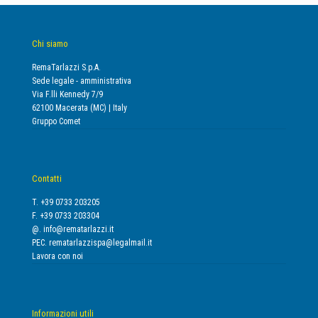
Chi siamo
RemaTarlazzi S.p.A.
Sede legale - amministrativa
Via F.lli Kennedy 7/9
62100 Macerata (MC) | Italy
Gruppo Comet
Contatti
T. +39 0733 203205
F. +39 0733 203304
@.
info@rematarlazzi.it
PEC.
rematarlazzispa@legalmail.it
Lavora con noi
Informazioni utili