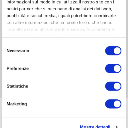
informazioni sul modo in cui utilizza il nostro sito con i
nostri partner che si occupano di analisi dei dati web,
pubblicità e social media, i quali potrebbero combinarle
con altre informazioni che ha fornito loro o che hanno
raccolto dal suo utilizzo dei loro servizi. Acconsenta ai
nostri cookie se continua ad utilizzare il nostro sito web.
Selezione
Necessario
del
consenso
Preferenze
Statistiche
Marketing
Tutte le soluzioni metalliche sono fornibili andando a
scegliere i principali materiali e finiture, come ad
Mostra dettagli