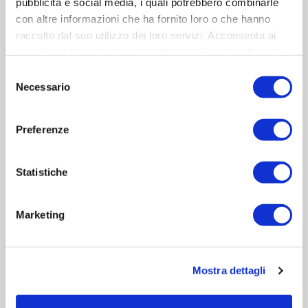
pubblicità e social media, i quali potrebbero combinarle
con altre informazioni che ha fornito loro o che hanno
raccolto dal suo utilizzo dei loro servizi. Acconsenta ai
nostri cookie se continua ad utilizzare il nostro sito web.
Selezione
Necessario
del
consenso
Preferenze
ABB // Quadri di Media Tensione Unisec Air
Statistiche
Leggi articolo
Marketing
Mostra dettagli