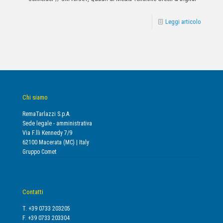
Leggi articolo
Chi siamo
RemaTarlazzi S.p.A.
Sede legale - amministrativa
Via F.lli Kennedy 7/9
62100 Macerata (MC) | Italy
Gruppo Comet
Contatti
T. +39 0733 203205
F. +39 0733 203304