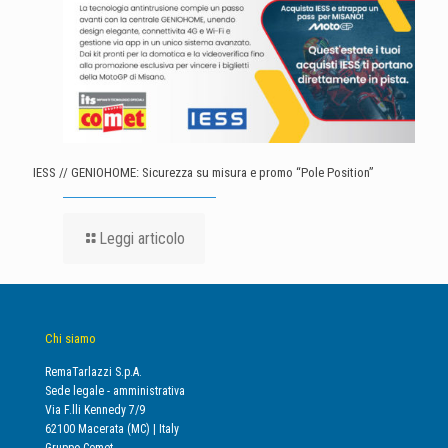
IESS // GENIOHOME: Sicurezza su misura e promo “Pole Position”
Leggi articolo
Chi siamo
RemaTarlazzi S.p.A.
Sede legale - amministrativa
Via F.lli Kennedy 7/9
62100 Macerata (MC) | Italy