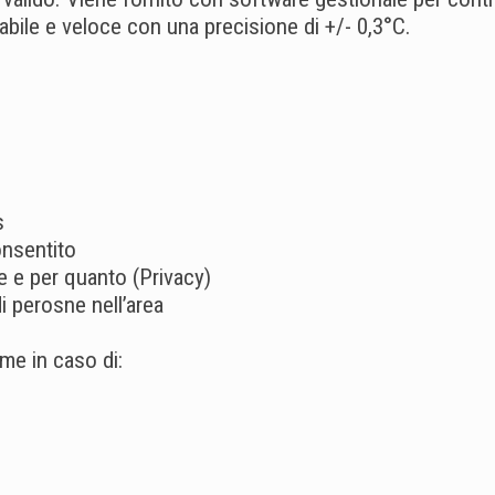
dabile e veloce con una precisione di +/- 0,3°C.
s
onsentito
are e per quanto (Privacy)
 perosne nell’area
rme in caso di: