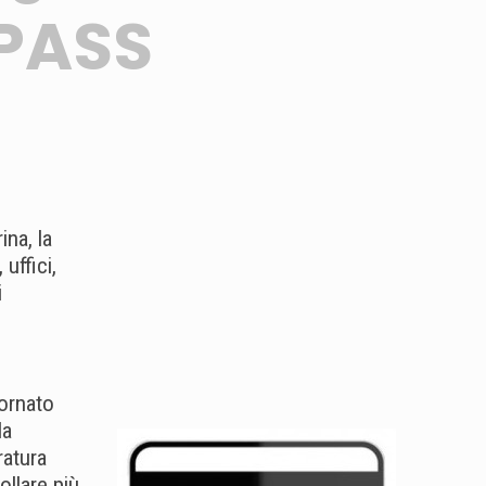
PASS
na, la
uffici,
i
iornato
la
ratura
llare più