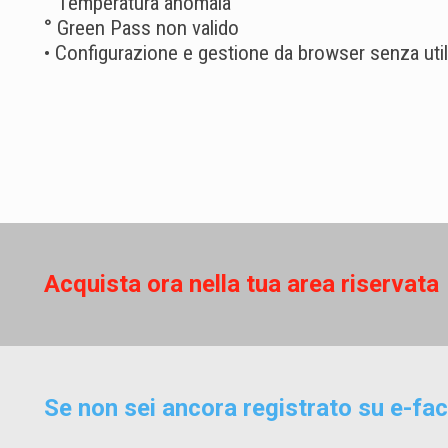
° Temperatura anomala
° Green Pass non valido
• Configurazione e gestione da browser senza uti
Acquista ora nella tua area riservata
Se non sei ancora registrato su e-fac