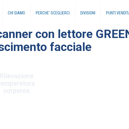
CHI SIAMO
PERCHE’ SCEGLIERCI
DIVISIONI
PUNTI VENDIT
anner con lettore GREE
scimento facciale
Rilevazione
emperatura
corporea