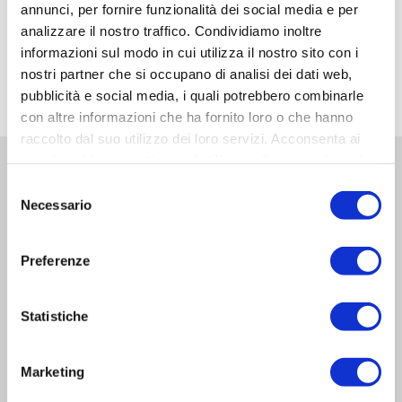
annunci, per fornire funzionalità dei social media e per
analizzare il nostro traffico. Condividiamo inoltre
informazioni sul modo in cui utilizza il nostro sito con i
nostri partner che si occupano di analisi dei dati web,
pubblicità e social media, i quali potrebbero combinarle
con altre informazioni che ha fornito loro o che hanno
raccolto dal suo utilizzo dei loro servizi. Acconsenta ai
nostri cookie se continua ad utilizzare il nostro sito web.
Vuoi approfondimenti sul
Selezione
Necessario
sistema CDVI?
del
consenso
Compila il modulo di contatto...
Preferenze
Statistiche
Marketing