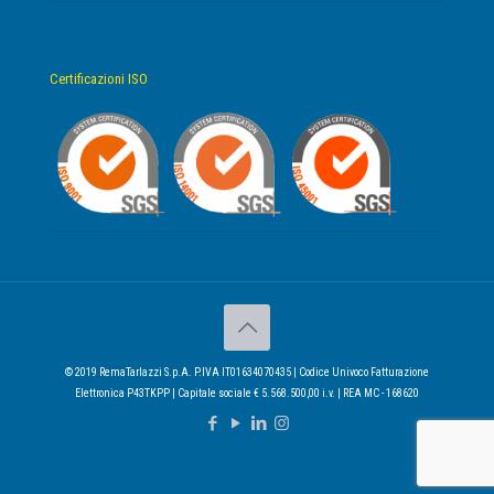
Certificazioni ISO
© 2019 RemaTarlazzi S.p.A. P.IVA IT01634070435 | Codice Univoco Fatturazione
Elettronica P43TKPP | Capitale sociale € 5.568.500,00 i.v. | REA MC - 168620