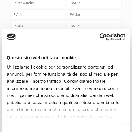
Punto-vendita
PV-aut
PV-cli
PV-dom
PV-ele
PV-luc
PV-rin
PV-sic
PV-ute
rieti
Questo sito web utilizza i cookie
roma
Roma Magliana
Utilizziamo i cookie per personalizzare contenuti ed
senigallia
Senza categoria
annunci, per fornire funzionalità dei social media e per
analizzare il nostro traffico. Condividiamo inoltre
Sicurezza
siemens
informazioni sul modo in cui utilizza il nostro sito con i
spoleto
stardream
nostri partner che si occupano di analisi dei dati web,
pubblicità e social media, i quali potrebbero combinarle
Studio Luce
Sungrow
con altre informazioni che ha fornito loro o che hanno
raccolto dal suo utilizzo dei loro servizi. Acconsenta ai
termoli
terni
nostri cookie se continua ad utilizzare il nostro sito web.
Utensili
vasto