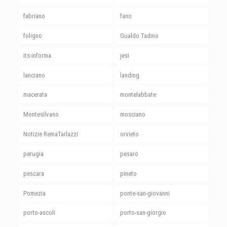
fabriano
fano
foligno
Gualdo Tadino
its-informa
jesi
lanciano
landing
macerata
montelabbate
Montesilvano
mosciano
Notizie RemaTarlazzi
orvieto
perugia
pesaro
pescara
pineto
Pomezia
ponte-san-giovanni
porto-ascoli
porto-san-giorgio