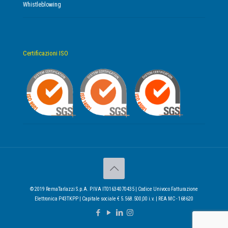
Whistleblowing
Certificazioni ISO
© 2019 RemaTarlazzi S.p.A. P.IVA IT01634070435 | Codice Univoco Fatturazione
Elettronica P43TKPP | Capitale sociale € 5.568.500,00 i.v. | REA MC - 168620