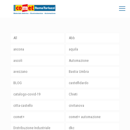
All
Abb
ancona
aquila
ascoli
Automazione
avezzano
Bastia Umbra
BLOG
castelfidardo
catalogo-covid-19
Chieti
citta-castello
civitanova
comet+
comet+ automazione
Distribuzione Industriale
dkc