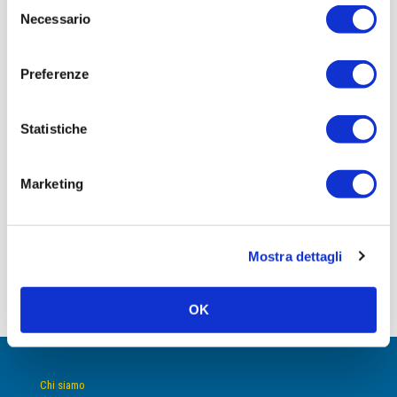
Selezione
Necessario
del
Viterbo
consenso
Preferenze
Statistiche
Marketing
Punto Vendita di Spoleto
Mostra dettagli
Leggi articolo
OK
Chi siamo