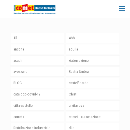
All
Abb
ancona
aquila
ascoli
Automazione
avezzano
Bastia Umbra
BLOG
castelfidardo
catalogo-covid-19
Chieti
citta-castello
civitanova
comet+
comet+ automazione
Distribuzione Industriale
dkc