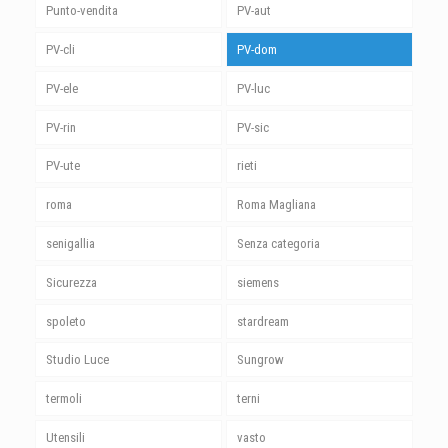
Punto-vendita
PV-aut
PV-cli
PV-dom
PV-ele
PV-luc
PV-rin
PV-sic
PV-ute
rieti
roma
Roma Magliana
senigallia
Senza categoria
Sicurezza
siemens
spoleto
stardream
Studio Luce
Sungrow
termoli
terni
Utensili
vasto