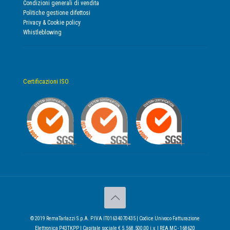
Condizioni generali di vendita
Politiche gestione difettosi
Privacy & Cookie policy
Whistleblowing
Certificazioni ISO
© 2019 RemaTarlazzi S.p.A. P.IVA IT01634070435 | Codice Univoco Fatturazione
Elettronica P43TKPP | Capitale sociale € 5.568.500,00 i.v. | REA MC - 168620