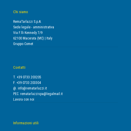
Chi siamo
RemaTarlazzi S.p.A.
Sede legale - amministrativa
Via F.lli Kennedy 7/9
62100 Macerata (MC) | Italy
Gruppo Comet
Contatti
T. +39 0733 203205
F. +39 0733 203304
@.
info@rematarlazzi.it
PEC.
rematarlazzispa@legalmail.it
Lavora con noi
Informazioni utili