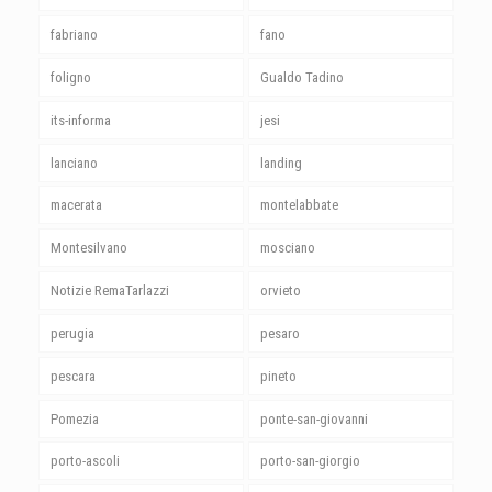
fabriano
fano
foligno
Gualdo Tadino
its-informa
jesi
lanciano
landing
macerata
montelabbate
Montesilvano
mosciano
Notizie RemaTarlazzi
orvieto
perugia
pesaro
pescara
pineto
Pomezia
ponte-san-giovanni
porto-ascoli
porto-san-giorgio