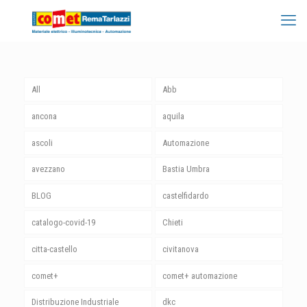
All
Abb
ancona
aquila
ascoli
Automazione
avezzano
Bastia Umbra
BLOG
castelfidardo
catalogo-covid-19
Chieti
citta-castello
civitanova
comet+
comet+ automazione
Distribuzione Industriale
dkc