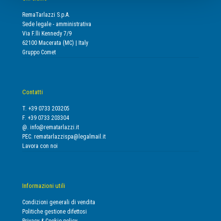
RemaTarlazzi S.p.A.
Sede legale - amministrativa
Via F.lli Kennedy 7/9
62100 Macerata (MC) | Italy
Gruppo Comet
Contatti
T. +39 0733 203205
F. +39 0733 203304
@.
info@rematarlazzi.it
PEC.
rematarlazzispa@legalmail.it
Lavora con noi
Informazioni utili
Condizioni generali di vendita
Politiche gestione difettosi