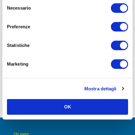
Selezione
Necessario
Viterbo
del
consenso
Preferenze
Statistiche
Marketing
Punto Vendita di Porto d’Ascoli
Mostra dettagli
Leggi articolo
OK
Chi siamo