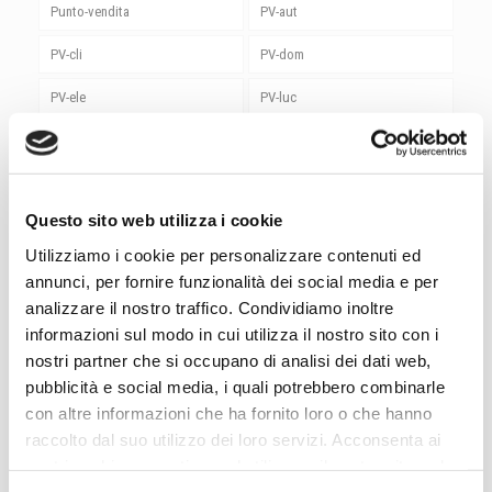
Punto-vendita
PV-aut
PV-cli
PV-dom
PV-ele
PV-luc
PV-rin
PV-sic
PV-ute
rieti
Questo sito web utilizza i cookie
roma
Roma Magliana
Utilizziamo i cookie per personalizzare contenuti ed
senigallia
Senza categoria
annunci, per fornire funzionalità dei social media e per
analizzare il nostro traffico. Condividiamo inoltre
Sicurezza
siemens
informazioni sul modo in cui utilizza il nostro sito con i
spoleto
stardream
nostri partner che si occupano di analisi dei dati web,
pubblicità e social media, i quali potrebbero combinarle
Studio Luce
Sungrow
con altre informazioni che ha fornito loro o che hanno
raccolto dal suo utilizzo dei loro servizi. Acconsenta ai
termoli
terni
nostri cookie se continua ad utilizzare il nostro sito web.
Utensili
vasto