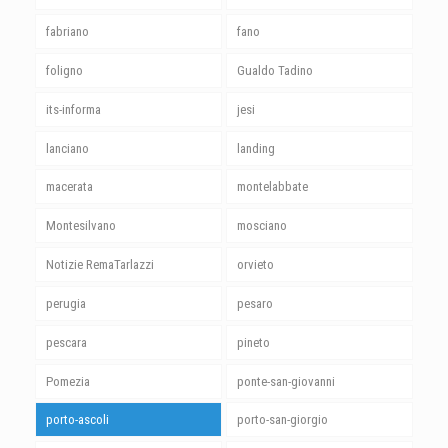
fabriano
fano
foligno
Gualdo Tadino
its-informa
jesi
lanciano
landing
macerata
montelabbate
Montesilvano
mosciano
Notizie RemaTarlazzi
orvieto
perugia
pesaro
pescara
pineto
Pomezia
ponte-san-giovanni
porto-ascoli
porto-san-giorgio