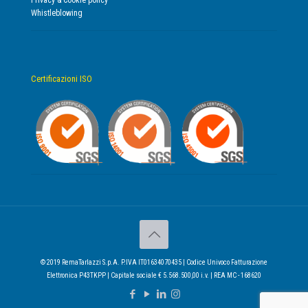
Privacy & Cookie policy
Whistleblowing
Certificazioni ISO
© 2019 RemaTarlazzi S.p.A. P.IVA IT01634070435 | Codice Univoco Fatturazione
Elettronica P43TKPP | Capitale sociale € 5.568.500,00 i.v. | REA MC - 168620