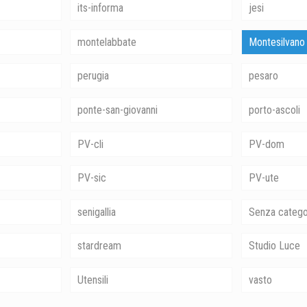
its-informa
jesi
montelabbate
Montesilvano
perugia
pesaro
ponte-san-giovanni
porto-ascoli
PV-cli
PV-dom
PV-sic
PV-ute
senigallia
Senza catego
stardream
Studio Luce
Utensili
vasto