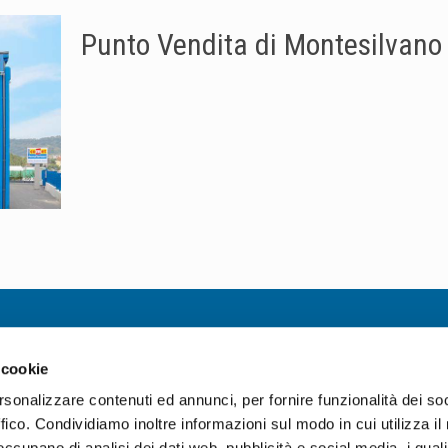
Punto Vendita di Montesilvano
Informazioni utili
 cookie
Condizioni generali di vendita
rsonalizzare contenuti ed annunci, per fornire funzionalità dei so
Politiche gestione difettosi
ffico. Condividiamo inoltre informazioni sul modo in cui utilizza il 
i.it
Privacy & Cookie policy
 occupano di analisi dei dati web, pubblicità e social media, i qual
pa@legalmail.it
Whistleblowing