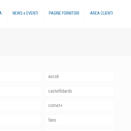
A
NEWS e EVENTI
PAGINE FORNITORI
AREA CLIENTI
ascoli
castelfidardo
comet+
fano