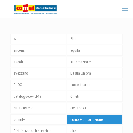
All
Abb
ancona
aquila
ascoli
Automazione
avezzano
Bastia Umbra
BLOG
castelfidardo
catalogo-covid-19
Chieti
citta-castello
civitanova
comet+
comet+ automazione
Distribuzione Industriale
dkc