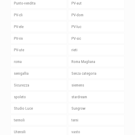
Punto-vendita
PV-aut
PV-cli
PV-dom
PV-ele
PV-luc
PV-rin
PV-sic
PV-ute
rieti
roma
Roma Magliana
senigallia
Senza categoria
Sicurezza
siemens
spoleto
stardream
Studio Luce
Sungrow
termoli
terni
Utensili
vasto