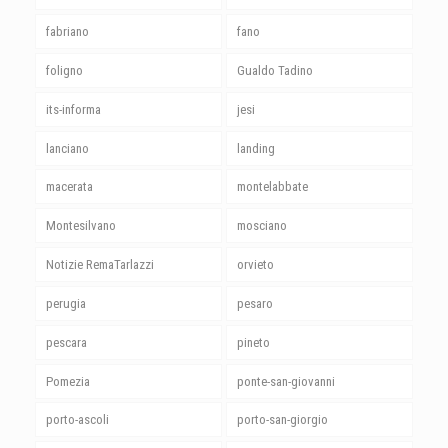
fabriano
fano
foligno
Gualdo Tadino
its-informa
jesi
lanciano
landing
macerata
montelabbate
Montesilvano
mosciano
Notizie RemaTarlazzi
orvieto
perugia
pesaro
pescara
pineto
Pomezia
ponte-san-giovanni
porto-ascoli
porto-san-giorgio