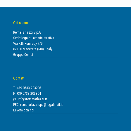
Chi siamo
RemaTarlazzi S.p.A.
Sede legale - amministrativa
Via F.lli Kennedy 7/9
62100 Macerata (MC) | Italy
Gruppo Comet
Contatti
T. +39 0733 203205
F. +39 0733 203304
@.
info@rematarlazzi.it
PEC.
rematarlazzispa@legalmail.it
Lavora con noi