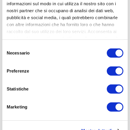
informazioni sul modo in cui utilizza il nostro sito con i
Leggi articolo
nostri partner che si occupano di analisi dei dati web,
pubblicità e social media, i quali potrebbero combinarle
con altre informazioni che ha fornito loro o che hanno
raccolto dal suo utilizzo dei loro servizi. Acconsenta ai
nostri cookie se continua ad utilizzare il nostro sito web.
Selezione
Necessario
del
consenso
Preferenze
Statistiche
Marketing