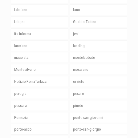
fabriano
fano
foligno
Gualdo Tadino
its-informa
jesi
lanciano
landing
macerata
montelabbate
Montesilvano
mosciano
Notizie RemaTarlazzi
orvieto
perugia
pesaro
pescara
pineto
Pomezia
ponte-san-giovanni
porto-ascoli
porto-san-giorgio