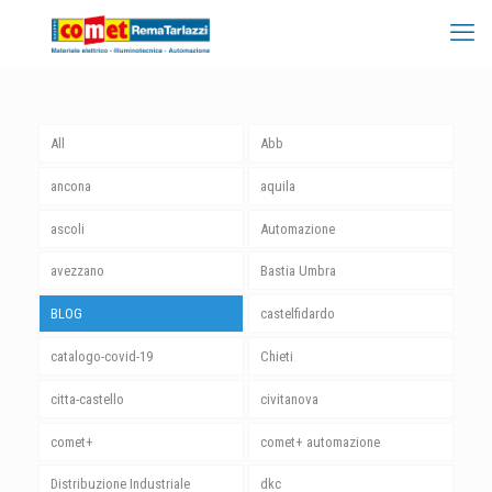
All
Abb
ancona
aquila
ascoli
Automazione
avezzano
Bastia Umbra
BLOG
castelfidardo
catalogo-covid-19
Chieti
citta-castello
civitanova
comet+
comet+ automazione
Distribuzione Industriale
dkc