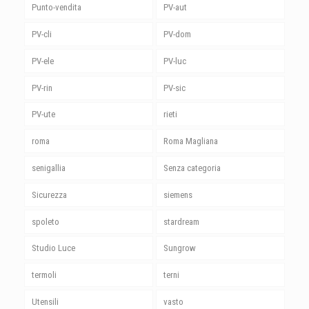
Punto-vendita
PV-aut
PV-cli
PV-dom
PV-ele
PV-luc
PV-rin
PV-sic
PV-ute
rieti
roma
Roma Magliana
senigallia
Senza categoria
Sicurezza
siemens
spoleto
stardream
Studio Luce
Sungrow
termoli
terni
Utensili
vasto